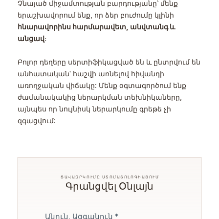
Չնայած միջամտության բարդությանը՝ մենք
երաշխավորում ենք, որ ձեր բուժումը կլինի
հնարավորինս հարմարավետ, անվտանգ և
անցավ
։
Բոլոր դեղերը սերտիֆիկացված են և ընտրվում են
անհատական՝ հաշվի առնելով հիվանդի
առողջական վիճակը: Մենք օգտագործում ենք
ժամանակակից ներարկման տեխնիկաները,
այնպես որ նույնիսկ ներարկումը գրեթե չի
զգացվում:
ՑԱՎԱԶՐԿՈՒՄԸ ՍՏՈՄԱՏՈԼՈԳԻԱՅՈՒՄ
Գրանցվել Օնլայն