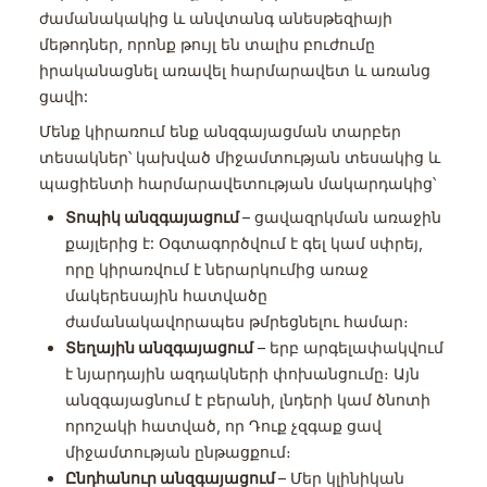
ժամանակակից և անվտանգ անեսթեզիայի
մեթոդներ, որոնք թույլ են տալիս բուժումը
իրականացնել առավել հարմարավետ և առանց
ցավի:
Մենք կիրառում ենք անզգայացման տարբեր
տեսակներ՝ կախված միջամտության տեսակից և
պացիենտի հարմարավետության մակարդակից՝
Տոպիկ անզգայացում
– ցավազրկման առաջին
քայլերից է: Օգտագործվում է գել կամ սփրեյ,
որը կիրառվում է ներարկումից առաջ
մակերեսային հատվածը
ժամանակավորապես թմրեցնելու համար։
Տեղային անզգայացում
– երբ արգելափակվում
է նյարդային ազդակների փոխանցումը։ Այն
անզգայացնում է բերանի, լնդերի կամ ծնոտի
որոշակի հատված, որ Դուք չզգաք ցավ
միջամտության ընթացքում։
Ընդհանուր անզգայացում
– Մեր կլինիկան