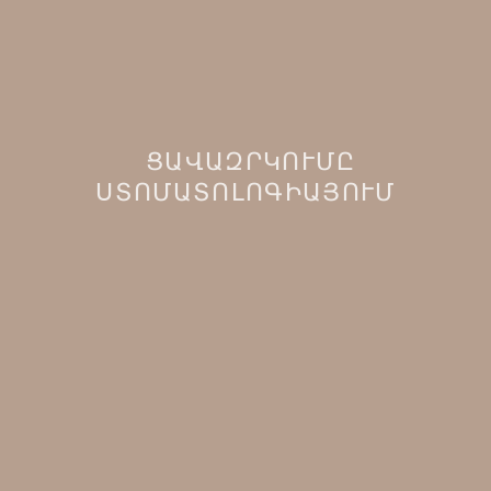
ՑԱՎԱԶՐԿՈՒՄԸ
ՍՏՈՄԱՏՈԼՈԳԻԱՅՈՒՄ