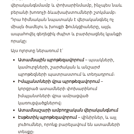
վերականգնմամբ և փոխարինմամբ, ինչպես նաև
բերանի խոռոչի ձևախախտումների շտկմամբ։
Դրա հիմնական նպատակն է վերականգնել ոչ
միայն ծամելու և խոսքի ֆունկցիաները, այլև
ապահովել գեղեցիկ ժպիտ և բարձրացնել կյանքի
որակը։
Այս ոլորտը ներառում է`
Ատամնային պրոթեզավորում
– պսակների,
կամուրջների, շարժական և անշարժ
պրոթեզների պատրաստում և տեղադրում։
Իմպլանտների վրա պրոթեզավորում
–
կորցրած ատամների փոխարինում
իմպլանտների վրա ամրացված
կառուցվածքներով։
Ատամնաշարի ամբողջական վերականգնում
Էսթետիկ պրոթեզավորում
– վինիրներ, և այլ
լուծումներ, որոնք բարելավում են ատամների
տեսքը։