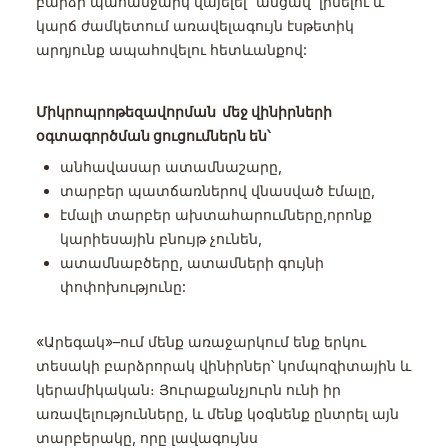
բարձր պահանջարկ վայելել` անցավ լինելու և
կարճ ժամկետում առավելագույն էսթետիկ
արդյունք ապահովելու հետևանքով:
Միկրոպրոթեզավորման մեջ վինիրների
օգտագործման ցուցումներն են՝
անհավասար ատամնաշարը,
տարբեր պատճառներով վնասված էմալը,
էմալի տարբեր ախտահարումները,որոնք
կարիեսային բնույթ չունեն,
ատամնաբծերը, ատամների գույնի
փոփոխությունը:
«Արեգակ»–ում մենք առաջարկում ենք երկու
տեսակի բարձրորակ վինիրներ՝ կոմպոզիտային և
կերամիկական։ Յուրաքանչյուրն ունի իր
առավելությունները, և մենք կօգնենք ընտրել այն
տարբերակը, որը լավագույնս