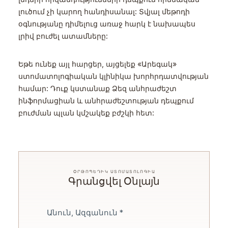
լուծում չի կարող հանդիսանալ: Տվյալ մեթոդի
օգնությանը դիմելուց առաջ հարկ է նախապես
լրիվ բուժել ատամները:
Եթե ունեք այլ հարցեր, այցելեք «Արեգակ»
ստոմատոլոգիական կլինիկա խորհրդատվության
համար: Դուք կստանաք Ձեզ անհրաժեշտ
ինֆորմացիան և անհրաժեշտության դեպքում
բուժման պլան կմշակեք բժշկի հետ:
ՕՐԹՈՊԵԴԻԿ ՍՏՈՄԱՏՈԼՈԳԻԱ
Գրանցվել Օնլայն