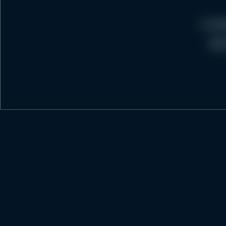
A de
den