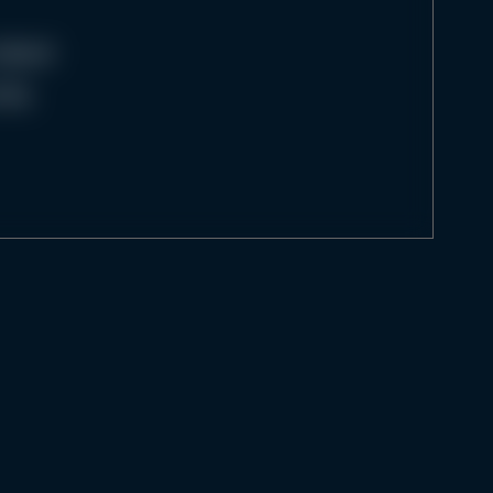
atest
ile.