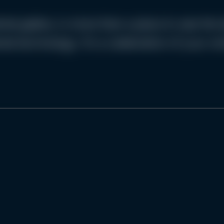
ntal gallery is more than a place to see the l
tal technology. It’s a celebration of your sm