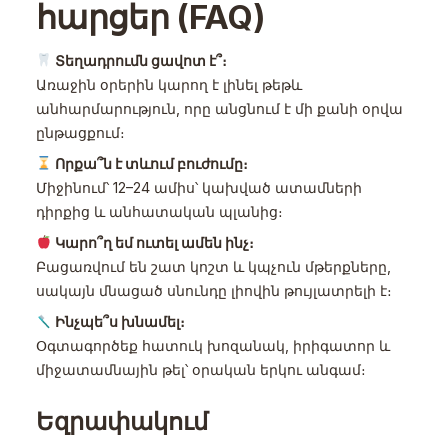
հարցեր (FAQ)
Տեղադրումն ցավոտ է՞։
Առաջին օրերին կարող է լինել թեթև
անհարմարություն, որը անցնում է մի քանի օրվա
ընթացքում։
Որքա՞ն է տևում բուժումը։
Միջինում՝ 12–24 ամիս՝ կախված ատամների
դիրքից և անհատական պլանից։
Կարո՞ղ եմ ուտել ամեն ինչ։
Բացառվում են շատ կոշտ և կպչուն մթերքները,
սակայն մնացած սնունդը լիովին թույլատրելի է։
Ինչպե՞ս խնամել։
Օգտագործեք հատուկ խոզանակ, իրիգատոր և
միջատամնային թել՝ օրական երկու անգամ։
Եզրափակում