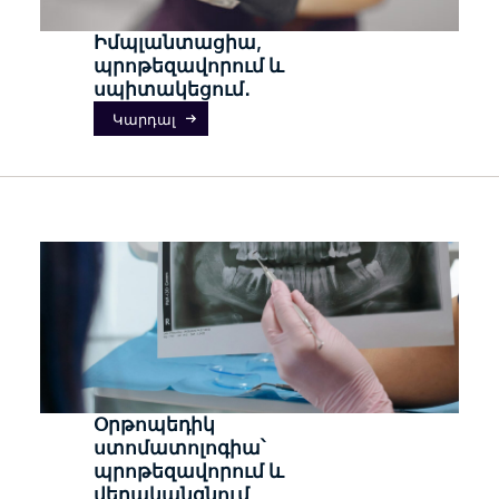
Իմպլանտացիա,
պրոթեզավորում և
սպիտակեցում․
Կարդալ
Օրթոպեդիկ
ստոմատոլոգիա՝
պրոթեզավորում և
վերականգնում