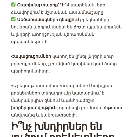
Օպտիմալ տարիք՝
11–14 տարեկան, երբ
ձևավորվում է մշտական ատամնաշարը։
Մեծահասակների դեպքում
բրեկետները
նույնքան արդյունավետ են ճիշտ պլանավորման
և լնդերի առողջության վերահսկման
պայմաններում։
Հակացուցումներ
կարող են լինել լնդերի սուր
բորբոքումները, չբուժված կարիեսը կամ ծանր
պերիոդոնտիտը։
«Արեգակ» ատամնաբուժարանում նախքան
բրեկետների տեղադրումը կատարվում է
մանրակրկիտ զննում և անհրաժեշտ
խորհրդատվություն
, որպեսզի բուժումն ընթանա
անվտանգ և կանխատեսելի։
Ի՞նչ խնդիրներ են