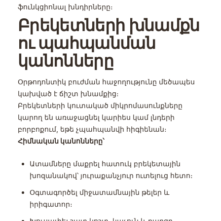
ֆունկցիոնալ խնդիրները։
Բրեկետների խնամքն
ու պահպանման
կանոնները
Օրթոդոնտիկ բուժման հաջողությունը մեծապես
կախված է ճիշտ խնամքից։
Բրեկետների կուտակած միկրոմասունքները
կարող են առաջացնել կարիես կամ լնդերի
բորբոքում, եթե չպահպանվի հիգիենան։
Հիմնական կանոնները՝
Ատամները մաքրել հատուկ բրեկետային
խոզանակով՝ յուրաքանչյուր ուտելուց հետո։
Օգտագործել միջատամնային թելեր և
իրիգատոր։
Խուսափել շատ կոշտ, կպչուն և քաղցր