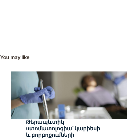
You may like
Թերապևտիկ
ստոմատոլոգիա՝ կարիեսի
և բորբոքումների