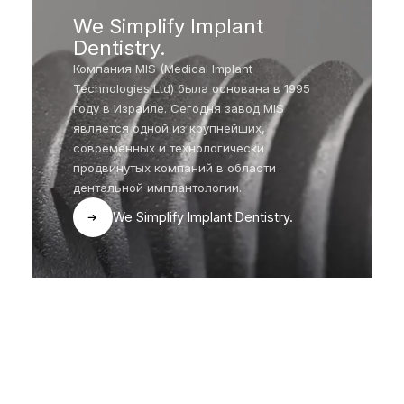
We Simplify Implant
Dentistry.
Компания MIS (Medical Implant
Technologies Ltd) была основана в 1995
году в Израиле. Сегодня завод MIS
является одной из крупнейших,
современных и технологически
продвинутых компаний в области
дентальной имплантологии.
We Simplify Implant Dentistry.