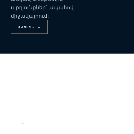
արդյունքներ՝ ապահով
միջավայրում։
ԱՎԵԼԻՆ
Ատամնաբուժական
խորհրդատվություն
Առաջին՝ ամենակարևոր քայլերից