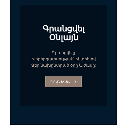
Գրանցվել
Օնլայն
Գրանցվե՛ք
խորհրդատվության՝ ընտրելով
Ձեր նախընտրած օրը և ժամը:
ԳՐԱՆՑՎԵԼ